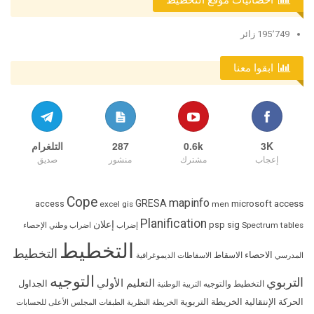
احصائيات موقع التخطيط
195٬749 زائر
ابقوا معنا
3K
0.6k
287
التلغرام
إعجاب
مشترك
منشور
صديق
Cope
mapinfo
GRESA
access
microsoft access
excel
gis
men
Planification
إعلان
psp
sig
Spectrum
tables
إضراب
اضراب وطني
الإحصاء
التخطيط
التخطيط
الاحصاء
الاسقاط
المدرسي
الاسقاطات الديموغرافية
التوجيه
التربوي
التعليم الأولي
الجداول
التخطيط والتوجيه
التربية الوطنية
الحركة الإنتقالية
الخريطة التربوية
الخريطة النظرية
الطبقات
المجلس الأعلى للحسابات