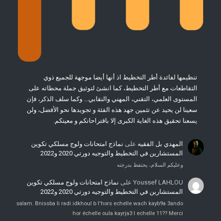
تنظيمها لفائدة أطر التخطيط اذ أنها أيضا موجهة للجميع ذوي
التقاطعات مع أطر التخطيط، كما انشئ لتوثيق جملة محطاته على
المستوى العلمي، التقني، المهني والنقابي… وكما سلف الذكر، فإن
سعينا لن يحيد عن تثمين جهد هذه الفئة و تجويدها نحو الأفضل، ولن
يسعنا تحقيق هذه الغاية الكبرى إلا باقتراحاتكم و معيتكم.
المهدي بل الفقيه
على
نماذج امتحانات ولوج مسلكي تكوين
المستشارين في التخطيط والتوجيه دورتي 2020 و2022
وعليكم السلام، يحتفظ بدرجته
Youssef LAHLOU
على
نماذج امتحانات ولوج مسلكي تكوين
المستشارين في التخطيط والتوجيه دورتي 2020 و2022
salam. Bnissba li radi idkhoul b l'hors echelle wach kayb9a 3ando
hor échelle oula kayrja3 l echelle 11?? Merci