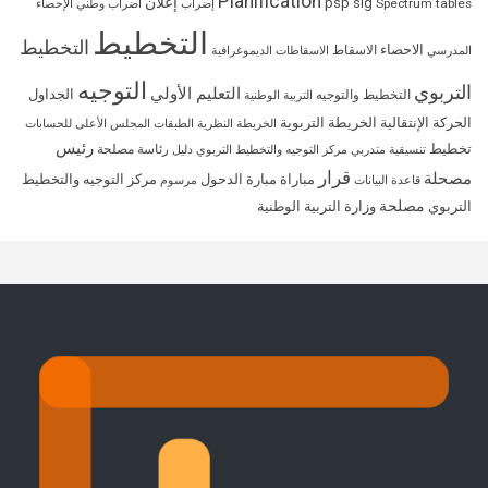
Planification
إعلان
psp
sig
Spectrum
tables
إضراب
اضراب وطني
الإحصاء
التخطيط
التخطيط
الاحصاء
الاسقاط
المدرسي
الاسقاطات الديموغرافية
التوجيه
التربوي
التعليم الأولي
الجداول
التخطيط والتوجيه
التربية الوطنية
الحركة الإنتقالية
الخريطة التربوية
الخريطة النظرية
الطبقات
المجلس الأعلى للحسابات
رئيس
تخطيط
رئاسة مصلحة
تنسيقية متدربي مركز التوجيه والتخطيط التربوي
دليل
قرار
مصحلة
مباراة
مبارة الدحول
مركز التوجيه والتخطيط
قاعدة البيانات
مرسوم
مصلحة
التربوي
وزارة التربية الوطنية