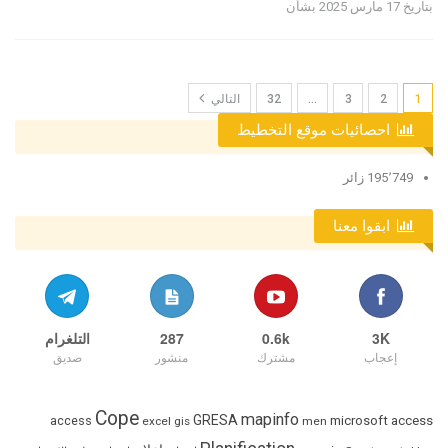
بتاريخ 17 مارس 2025 بشأن
1
2
3
…
32
التالي
احصائيات موقع التخطيط
195٬749 زائر
ابقوا معنا
3K
0.6k
287
التلغرام
إعجاب
مشترك
منشور
صديق
Cope
mapinfo
GRESA
access
microsoft access
excel
gis
men