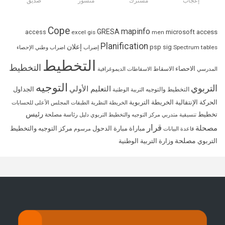
Cope
mapinfo
GRESA
access
microsoft access
excel
gis
men
Planification
إعلان
psp
sig
Spectrum
tables
إضراب
اضراب وطني
الإحصاء
التخطيط
التخطيط
الاحصاء
الاسقاط
المدرسي
الاسقاطات الديموغرافية
التوجيه
التربوي
التعليم الأولي
الجداول
التخطيط والتوجيه
التربية الوطنية
الحركة الإنتقالية
الخريطة التربوية
الخريطة النظرية
الطبقات
المجلس الأعلى للحسابات
رئيس
تخطيط
رئاسة مصلحة
تنسيقية متدربي مركز التوجيه والتخطيط التربوي
دليل
قرار
مصحلة
مباراة
مبارة الدحول
مركز التوجيه والتخطيط
قاعدة البيانات
مرسوم
مصلحة
التربوي
وزارة التربية الوطنية