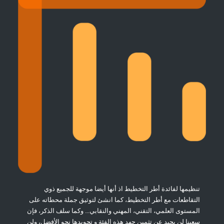
تنظيمها لفائدة أطر التخطيط اذ أنها أيضا موجهة للجميع ذوي
التقاطعات مع أطر التخطيط، كما انشئ لتوثيق جملة محطاته على
المستوى العلمي، التقني، المهني والنقابي… وكما سلف الذكر، فإن
سعينا لن يحيد عن تثمين جهد هذه الفئة و تجويدها نحو الأفضل، ولن