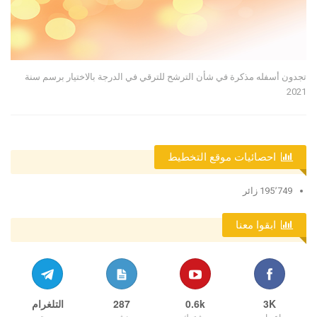
تجدون أسفله مذكرة في شأن الترشح للترقي في الدرجة بالاختيار برسم سنة
2021
احصائيات موقع التخطيط
195٬749 زائر
ابقوا معنا
3K
0.6k
287
التلغرام
إعجاب
مشترك
منشور
صديق