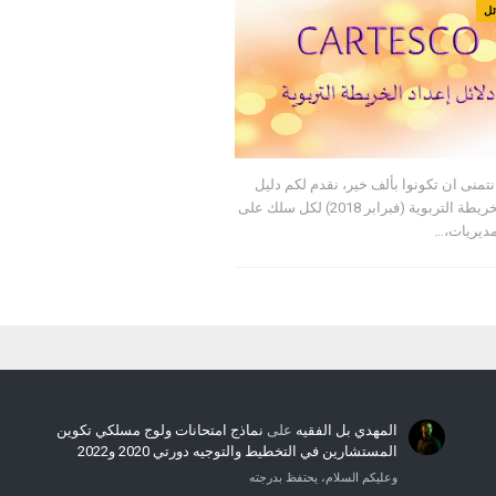
ئل
نتمنى ان تكونوا بألف خير، نقدم لكم دليل
إعداد الخريطة التربوية (فبرابر 2018) لكل سلك على
مديريات،…
المهدي بل الفقيه
على
نماذج امتحانات ولوج مسلكي تكوين
المستشارين في التخطيط والتوجيه دورتي 2020 و2022
وعليكم السلام، يحتفظ بدرجته