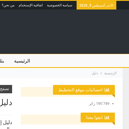
سياسة الخصوصية
اتفاقية الإستخدام
من نحن؟
الأحد, أغسطس 9, 2026
الرئيسية
بنك
الرئيسية
دليل
تصفح ا
احصائيات موقع التخطيط
دليل
195٬749 زائر
ابقوا معنا
دليل إ