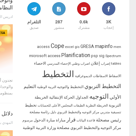
والوحد
النظام
ادريس ال
3K
0.6k
287
التلغرام
إعجاب
مشترك
منشور
صديق
ESA
Cope
mapinfo
GRESA
access
excel
gis
men
Planification
microsoft access
psp
sig
Spectrum
إعلان
الاحصاء
tables
إضراب
اضراب وطني
الإحصاء المدرسي
التخطيط
الاسقاط
الاسقاطات الديموغرافية
تجدون أ
التخطيط التربوي
التعليم
والوحدات
التخطيط والتوجيه
التربية الوطنية
بمنظومة
التوجيه
الأولي
الجداول
الحركة الإنتقالية
الخريطة
التربوية
تخطيط
الخريطة النظرية
الطبقات
المجلس الأعلى للحسابات
رئاسة مصلحة
تنسيقية متدربي مركز التوجيه والتخطيط التربوي
دليل
دلائل 
قرار
رئيس مصحلة
مباراة
مبارة الدحول
قاعدة البيانات
مرسوم
المهدي ب
مصلحة
مركز التوجيه والتخطيط التربوي
وزارة التربية الوطنية