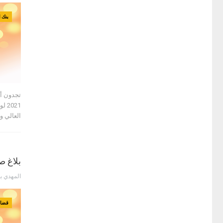
بنك ا
تجدون أس
021
العالي 
بلاغ ص
المهدي ب
قضايا