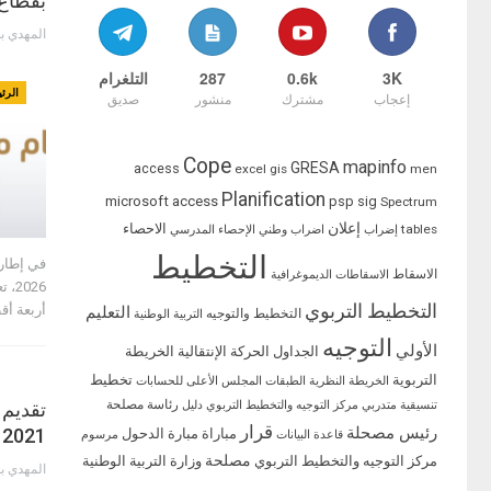
بقطاع 
المهدي ب
3K
0.6k
287
التلغرام
الرئ
إعجاب
مشترك
منشور
صديق
Cope
mapinfo
GRESA
access
excel
gis
men
Planification
microsoft access
psp
sig
Spectrum
إعلان
الاحصاء
tables
إضراب
اضراب وطني
الإحصاء المدرسي
التخطيط
الاسقاط
الاسقاطات الديموغرافية
026
التخطيط التربوي
أربعة أ
التعليم
التخطيط والتوجيه
التربية الوطنية
التوجيه
الأولي
الجداول
الحركة الإنتقالية
الخريطة
التربوية
تخطيط
الخريطة النظرية
الطبقات
المجلس الأعلى للحسابات
رئاسة مصلحة
تنسيقية متدربي مركز التوجيه والتخطيط التربوي
دليل
تقديم 
قرار
رئيس مصحلة
2021
مباراة
مبارة الدحول
قاعدة البيانات
مرسوم
مصلحة
مركز التوجيه والتخطيط التربوي
وزارة التربية الوطنية
المهدي ب