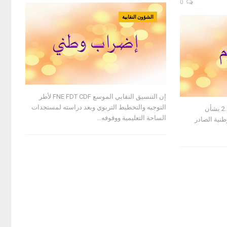
0
الشؤون النقابية
إن التنسيق النقابي الموسع FNE FDT CDF لأطر
التوجيه والتخطيط التربوي وبعد دراسته لمستجدات
تجدون أسفله مرسوم رقم 2.19.1090 بشأن
الساحة التعليمية ووقوفه
…
طنية الصادر