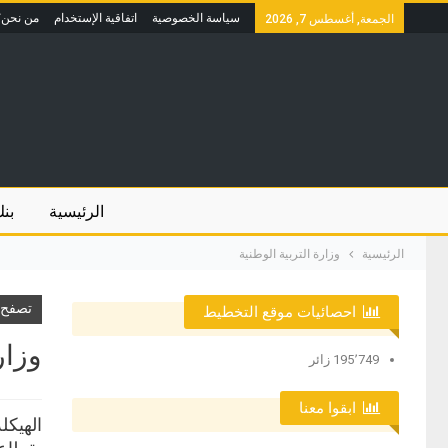
سياسة الخصوصية
اتفاقية الإستخدام
من نحن؟
الجمعة, أغسطس 7, 2026
الرئيسية
بنك
الرئيسية
وزارة التربية الوطنية
تصفح ا
احصائيات موقع التخطيط
وزار
195٬749 زائر
ابقوا معنا
الهيكل